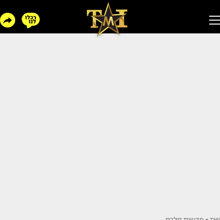
TMI
>
חדשות סלבס