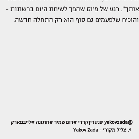
אותך". רגע של פיוס שהפך לשיחת היום ברשתות -
והוכיח שלפעמים גם סוף הוא רק התחלה חדשה.
@yakovzada
#נסריןקדרי
#רוםשמיר
#חתונה
#לייבפארק
♬ צליל מקורי - Yakov Zada