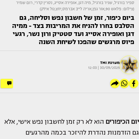
ספיר בורגיל, שניר בורגיל, מיה דגן, אופירה אסייג, נסרין קדרי, רום שמיר
(צילום: פלאש 90,אור גפן,אריה לייב אברמס,יחצ,טל איז'ק)
ביום כיפור, זמן של חשבון נפש וסליחה, גם
הסלבס בחרו להניח את המריבות בצד - ממיה
דגן ואופירה אסייג ועד סטטיק ורון נשר, רגעי
פיוס מרגשים שהפכו לשיחת השנה
מערכת TMI
30/09/2025 | 12:03
יום הכיפורים
הוא לא רק זמן לחשבון נפש אישי, אלא
גם הזדמנות נהדרת להיזכר בכמה מהרגעים