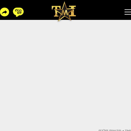
TMI
>
חדשות סלבס