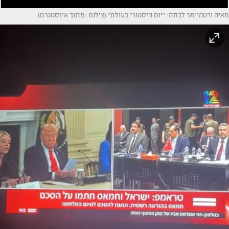
מאיה ורטהיימר לבתה: "יום היסטורי בעולם" (צילום :מתוך אינסטגרם)