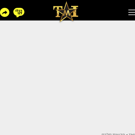
TMI
>
חדשות סלבס