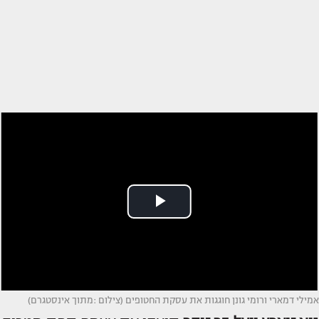
אמילי דמארי ורומי גונן חוגגות את עסקת החטופים (צילום :מתוך אינסטגרם)