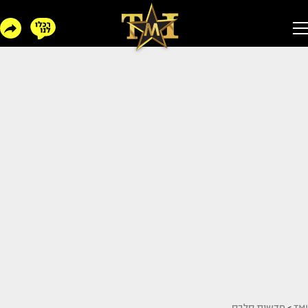
TMI
>
חדשות סלבס