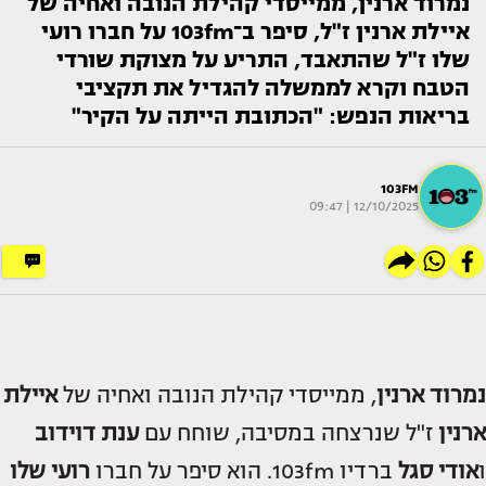
נמרוד ארנין, ממייסדי קהילת הנובה ואחיה של
איילת ארנין ז"ל, סיפר ב־103fm על חברו רועי
שלו ז"ל שהתאבד, התריע על מצוקת שורדי
הטבח וקרא לממשלה להגדיל את תקציבי
בריאות הנפש: "הכתובת הייתה על הקיר"
103FM
12/10/2025 | 09:47
נמרוד ארנין
, ממייסדי קהילת הנובה ואחיה של
איילת
ארנין
ז"ל שנרצחה במסיבה, שוחח עם
ענת דוידוב
ו
אודי סגל
ברדיו 103fm. הוא סיפר על חברו
רועי שלו