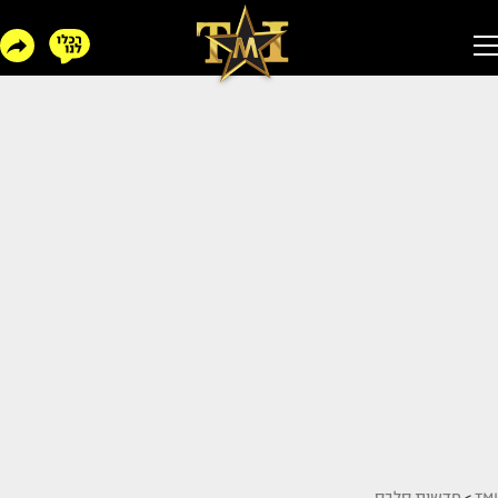
TMI
>
חדשות סלבס