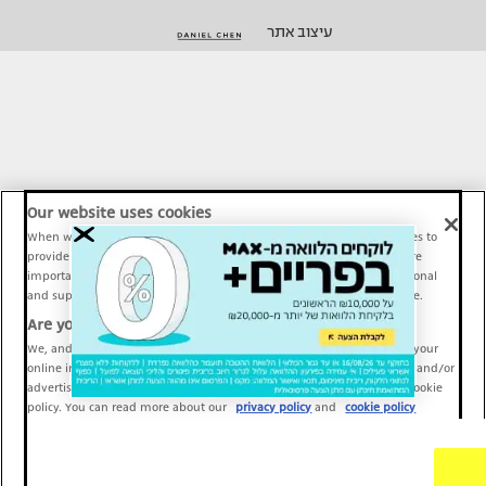
עיצוב אתר
Our website uses cookies
When we provide Maariv, TMI and Sport1 content online, we use cookies to
provide social media features and to analyze our traffic. These tools are
important and necessary for our website functionality. Others are optional
and support Maariv, TMI and Sport1 activity and your online experience.
Are you happy to accept cookies?
We, and our partners, use information about your use of our site and your
online interactions to improve our services and to personalize content and/or
advertising for you. You can read more about our privacy policy and cookie
policy. You can read more about our
privacy policy
and
cookie policy