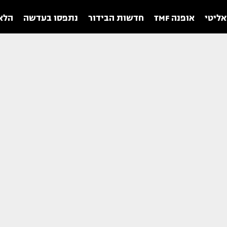
אליטי
אופנה TMF
חדשות הבידור
נתפסו בעדשה
הלאו