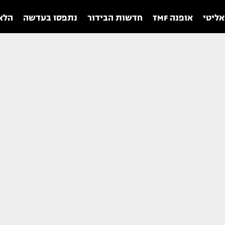
אליטי
אופנה TMF
חדשות הבידור
נתפסו בעדשה
הלאו