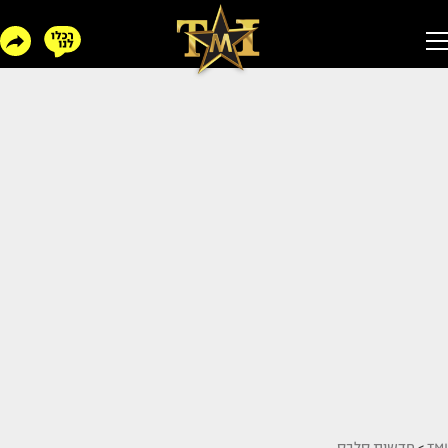
TMI
>
חדשות סלבס