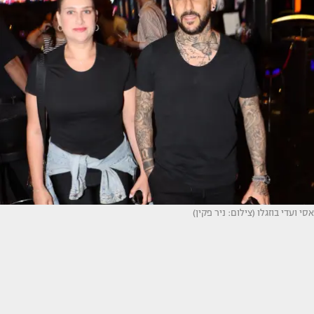
אסי ועדי בוזגלו (צילום: ניר פקין)