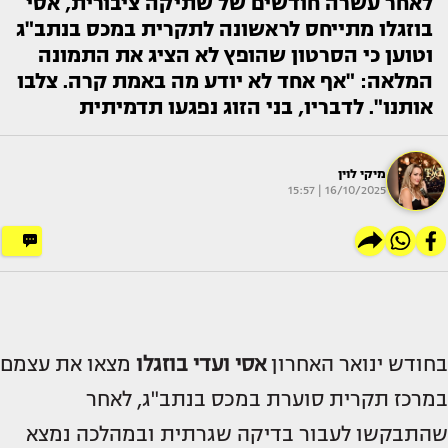
לאחר עשרה חודשים של שתיקה ציבורית, אסי
בוזגלו מתייחס לראשונה לתקרית במכס בנתב"ג
וטוען כי הסרטון שהופץ לא הציג את התמונה
המלאה: "אף אחד לא יודע מה באמת קרה. צלבו
אותנו". לדבריו, בני הזוג נפגעו תדמיתית
מיקי לוין
16/10/2025 | 15:57
בחודש ינואר האחרון
אסי
ו
עדי בוזגלו
מצאו את עצמם
במרכז תקרית סוערת במכס בנתב"ג, לאחר
שהתבקשו לעבור בדיקה שגרתית ובמהלכה נמצא