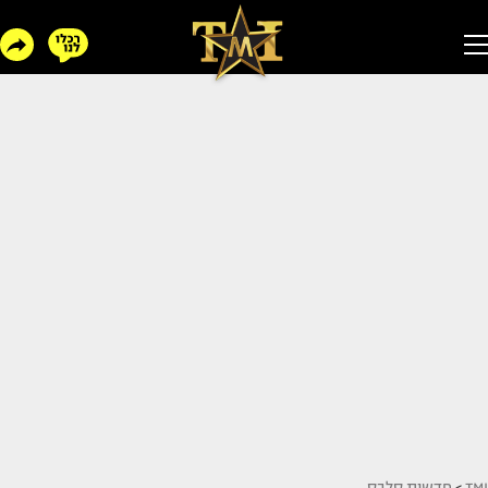
TMI
>
חדשות סלבס