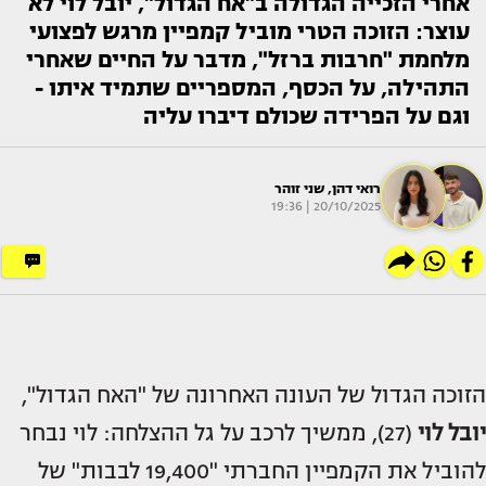
אחרי הזכייה הגדולה ב"אח הגדול", יובל לוי לא
עוצר: הזוכה הטרי מוביל קמפיין מרגש לפצועי
מלחמת "חרבות ברזל", מדבר על החיים שאחרי
התהילה, על הכסף, המספריים שתמיד איתו -
וגם על הפרידה שכולם דיברו עליה
רואי דהן
,
שני זוהר
20/10/2025 | 19:36
הזוכה הגדול של העונה האחרונה של "האח הגדול",
יובל לוי
(27), ממשיך לרכב על גל ההצלחה: לוי נבחר
להוביל את הקמפיין החברתי "19,400 לבבות" של