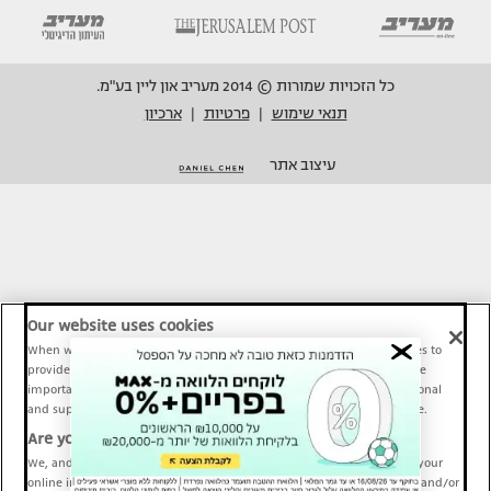
כל הזכויות שמורות © 2014 מעריב און ליין בע"מ.
תנאי שימוש
פרטיות
ארכיון
|
|
עיצוב אתר
Our website uses cookies
When we provide Maariv, TMI and Sport1 content online, we use cookies to
provide social media features and to analyze our traffic. These tools are
important and necessary for our website functionality. Others are optional
and support Maariv, TMI and Sport1 activity and your online experience.
Are you happy to accept cookies?
We, and our partners, use information about your use of our site and your
online interactions to improve our services and to personalize content and/or