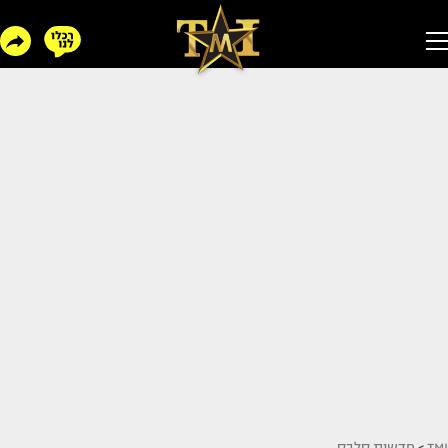
TMI
>
חדשות סלבס