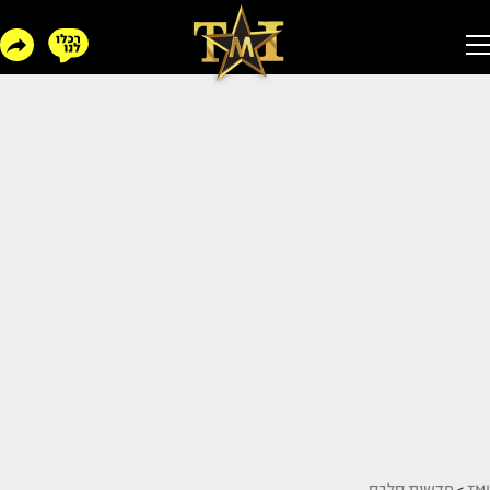
TMI
>
חדשות סלבס