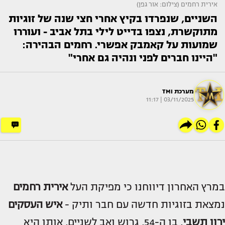
אירית רחמים (צילום: אור גפן)
השניים, שנפרדו בקיץ אחרי חצי שנה של זוגיות
מתוקשרת, נצפו בדייט לילי בתל אביב - ועוררו
שמועות על קאמבק אפשרי. רחמים הבהירה:
"היינו חברים לפני ונהיה גם אחרי"
מערכת TMI
03/11/2025 | 11:17
במרץ האחרון דיווחנו כי מפיקת העל
אירית רחמים
נמצאת בזוגיות חדשה עם חבר ותיק -
איש העסקים
ירון תשבי
, בן ה-54, גרוש ואב לשניים, אותו היא