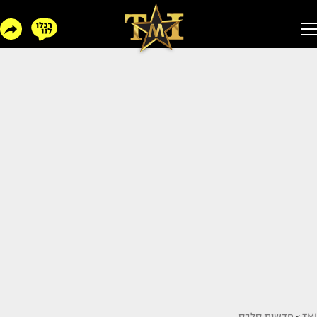
TMI
>
חדשות סלבס