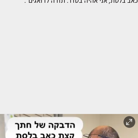
כאב בלסת, אני אהיה בסדר. תודה לדואגים".