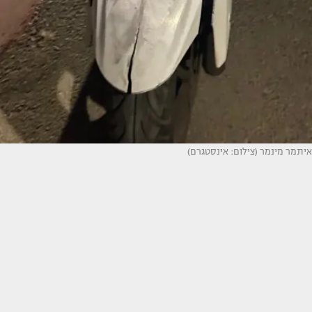
איתמר מינמר (צילום: אינסטגרם)