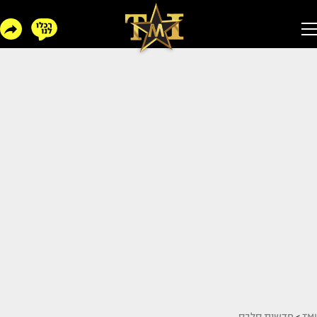
TMI
>
חדשות סלבס