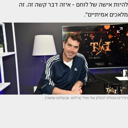
להיות אישה של לוחם - איזה דבר קשה זה. זה
מלאכים אמיתיים".
רודריגו גונזלס ''בסלון של TMI'' (צילום: אבשלום שושני)