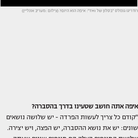
רודריגו גונזלס "בסלון של TMI": איפה הוא היום? (צילום :מעריב אונליין)
איפה אתה חושב שטעינו בדרך בהסברה?
"קודם כל צריך לעשות הפרדה - יש שלושה נושאים
שונים: יש את נושא ההסברה, יש הפצה, ויש יצירה.