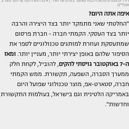
רודריגו גונזלס מתארח בפודקאסט "בסלון של TMI" | איפה הוא היום? (צילום :מעריב
אונליין)
איפה אתה היום
?
"החלטתי שאני מתמקד יותר בצד היצירה והרבה
יותר בצד העסקי. הקמתי חברה - חברת פרסום
שמתעסקת ועוזרת למותגים טכנולוגיים לספר את
הסיפור שלהם באופן יצירתי יותר, מעניין יותר.
ומאז
ה-7 באוקטובר גויסתי להקים
, להוביל, לקחת חלק
ממערך הסברה, השפעה, תקשורת. ממש הקמתי
חברה, סטארט-אפ, מוצר טכנולוגי שפועל היום
באמריקה הלטינית וגם בישראל, בעולמות התקשורת
וחדשות".