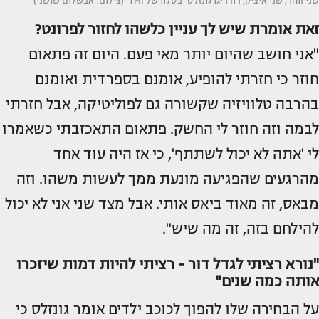
שני זוהר, שני איציק, רודריגו גונזלס ''בסלון של TMI'' (צילום: אבשלום שושני)
זאת אומרת שיש לך עניין כלשהו לחזור לפרונט?
"אני חושב שהיום יותר מאי פעם. היום זה פתאום
חוזר כי חזרתי להופיע, אומנם בספרדית ואומנם
בהרבה טלוויזיה שקשורה גם לפוליטיקה, אבל חזרתי
לבמה וזה חוזר לי החשק. פתאום התאכזבתי כשאמרו
לי 'אתה לא יכול לשתתף', כי אז היה עוד אחד
מהרגעים שהפגיעה מונעת ממך לעשות משהו. וזה
מבאס, זה מאוד ביאס אותי. אבל מצד שני אני לא יכול
להילחם בזה, זה מה שיש".
"נורא רציתי לגדל דור - רציתי להיות דמות שיזכרו
אותה כמה שנים"
על הבחירה שלו להפוך לכוכב ילדים אומר גונזלס כי