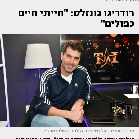
רודריגו גונזלס: "חייתי חיים
כפולים"
רודריגו גונזלס "בסלון של TMI" (צילום: אבשלום שושני)