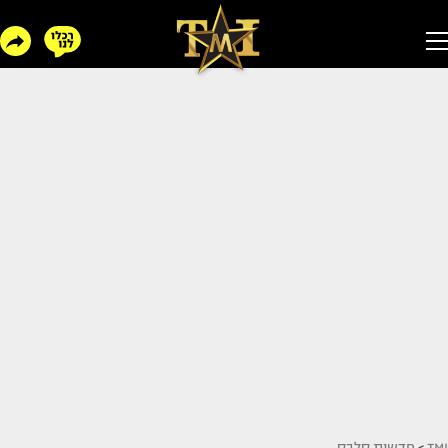
TMI
>
חדשות סלבס