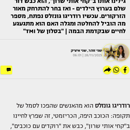
גילינו אותו ב"קחי אותי שרון", הוא כבש דור
שלם בערוץ הילדים - ואז בחר להתרחק מאור
הזרקורים. עכשיו רודריגו גונזלס נפתח, מספר
מה הוביל להחלטה ומגלה האם הוא מתגעגע
לחיים שבקדמת הבמה | "בסלון של TMI"
שני זוהר
,
שני איציק
28/11/2025 | 06:01
רודריגו גונזלס
הוא מהאנשים שהפכו לסמל של
תקופה: הכוכב היפה, הכריזמטי, זה שפרץ לחיינו
ב"קחי אותי שרון", כבש את "רוקדים עם כוכבים",