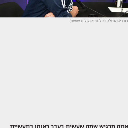
רודריגו גונזלס (צילום: אבשלום שושני)
אתה מרגיש שמה שעשית בעבר כאומן בתעשיית