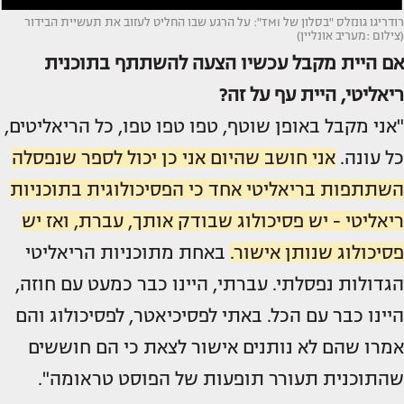
רודריגו גונזלס "בסלון של TMI": על הרגע שבו החליט לעזוב את תעשיית הבידור
(צילום :מעריב אונליין)
אם היית מקבל עכשיו הצעה להשתתף בתוכנית
ריאליטי, היית עף על זה?
"אני מקבל באופן שוטף, טפו טפו טפו, כל הריאליטים,
כל עונה.
אני חושב שהיום אני כן יכול לספר שנפסלה
השתתפות בריאליטי אחד כי הפסיכולוגית בתוכניות
ריאליטי - יש פסיכולוג שבודק אותך, עברת, ואז יש
פסיכולוג שנותן אישור.
באחת מתוכניות הריאליטי
הגדולות נפסלתי. עברתי, היינו כבר כמעט עם חוזה,
היינו כבר עם הכל. באתי לפסיכיאטר, לפסיכולוג והם
אמרו שהם לא נותנים אישור לצאת כי הם חוששים
שהתוכנית תעורר תופעות של הפוסט טראומה".