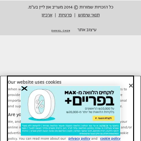
כל הזכויות שמורות © 2014 מעריב און ליין בע"מ.
תנאי שימוש
פרטיות
ארכיון
|
|
עיצוב אתר
Our website uses cookies
When we provide Maariv, TMI and Sport1 content online, we use cookies to
provide social media features and to analyze our traffic. These tools are
important and necessary for our website functionality. Others are optional
and support Maariv, TMI and Sport1 activity and your online experience.
Are you happy to accept cookies?
We, and our partners, use information about your use of our site and your
online interactions to improve our services and to personalize content and/or
advertising for you. You can read more about our privacy policy and cookie
policy. You can read more about our
privacy policy
and
cookie policy