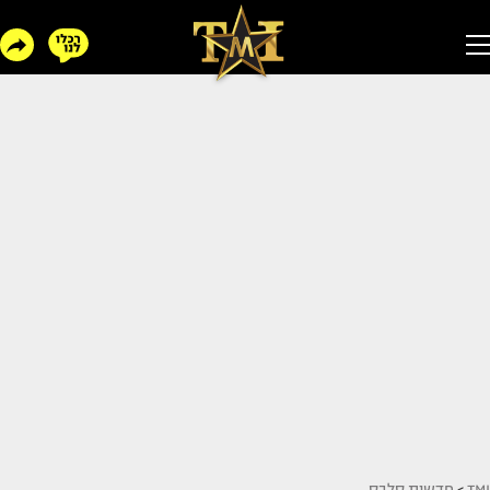
TMI
>
חדשות סלבס