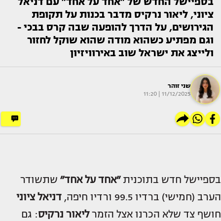
בספיישל החדש של ״אחד על אחד״ עם דניאל
ציוני, ליאור נרקיס מדבר בכנות על תקופת
הגירושים, על הדרך להופעה שבה קרס בבכי -
וגם מפתיע כשהוא מודה שהוא שוקל לחזור
ולייצג את ישראל שוב באירוויזיון
שני זוהר
11/12/2025 | 11:20
בספיישל חדש בתוכנית
״אחד על אחד״
שתשודר
הערב (חמישי) ברדיו 99.5 ורדיו חיפה,
דניאל ציוני
חושף צד שלא הכרנו אצל הזמר
ליאור נרקיס
: גם