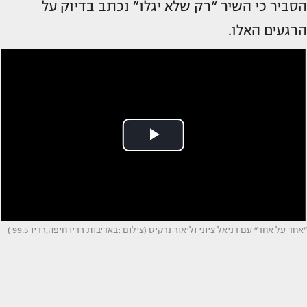
הסביר כי השיר “רק שלא יגלו” נכתב בדיוק על
הרגעים האלו.
״אחד על אחד״ עם דניאל ציוני וליאור נרקיס (צילום :באדיבות רדיו חיפה,רדיו 99.5 )