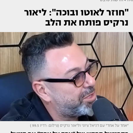
"חוזר לאוטו ובוכה": ליאור
נרקיס פותח את הלב
״אחד על אחד״ עם דניאל ציוני וליאור נרקיס (צילום: רדיו 99.5 )