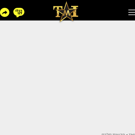
TMI
>
חדשות סלבס