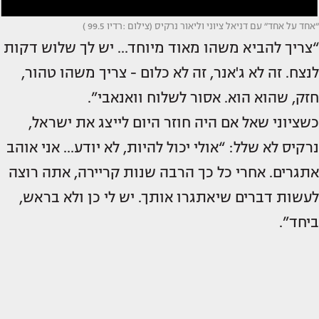
״אחד על אחד״ עם דניאל ציוני וליאור נרקיס (צילום :רדיו 99.5 )
“צריך להביא משהו מאוד מיוחד… יש לך שלוש דקות
לנצח. זה לא ג'אנר, זה לא כלום - צריך משהו טהור,
חזק, שהוא הוא. אסור לשלוח וואנאבי”.
כשציוני שאל אם היה חוזר היום לייצג את ישראל,
נרקיס לא שלל: “אולי יכול להיות, לא יודע… אני אוהב
אתגרים. אחרי כל כך הרבה שנות קריירה, אתה רוצה
לעשות דברים שיאתגרו אותך. יש לי כן ולא בראש,
ביחד”.