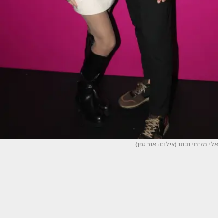
אלי מזרחי ובתו (צילום: אור גפן)