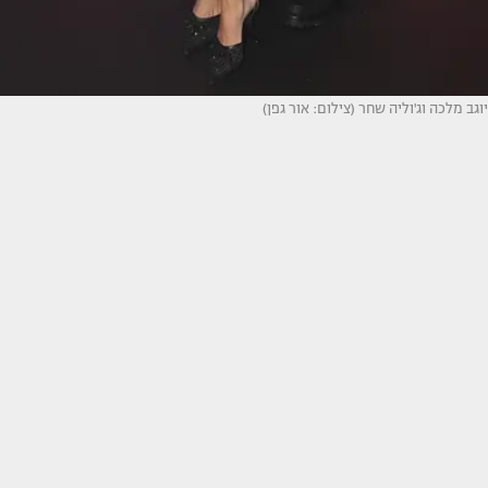
יוגב מלכה וג'וליה שחר (צילום: אור גפן)