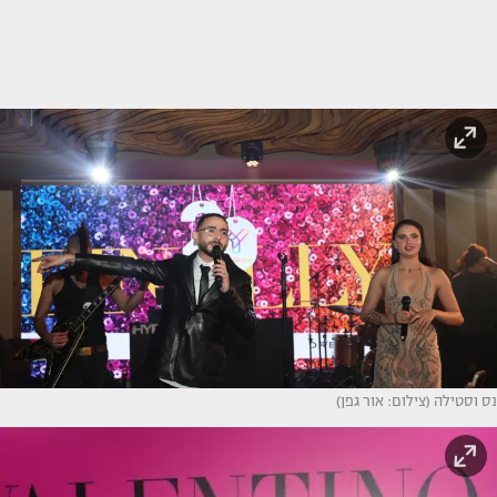
נס וסטילה (צילום: אור גפן)