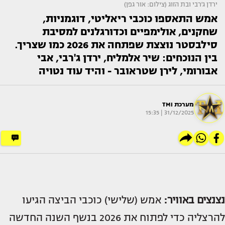
ירדן ג'רבי ובת הזוג (צילום: אור גפן)
אמש התאספו כוכבי ריאליטי, דוגמניות,
שחקנים, אולימפיים וכדורגלנים למסיבת
סילבסטר נוצצת שפתחה את 2026 כמו שצריך.
בין הנוכחים: שיר אלמליח, ירדן ג'רבי, אבי
אבורומי, לירן שטראובר - והיד עוד נטויה
מערכת TMI
31/12/2025 | 15:35
נצנצים באוויר:
אמש (שלישי) כוכבי הביצה הגיעו
להרצליה כדי לפתוח את 2026 בנשף השנה החדשה