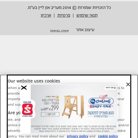
כל הזכויות שמורות © 2014 מעריב און ליין בע"מ.
תנאי שימוש
פרטיות
ארכיון
|
|
עיצוב אתר
Our website uses cookies
When we provide Maariv, TMI and Sport1 content online, we use cookies to
provide social media features and to analyze our traffic. These tools are
important and necessary for our website functionality. Others are optional
and support Maariv, TMI and Sport1 activity and your online experience.
Are you happy to accept cookies?
We, and our partners, use information about your use of our site and your
online interactions to improve our services and to personalize content and/or
advertising for you. You can read more about our privacy policy and cookie
policy. You can read more about our
privacy policy
and
cookie policy