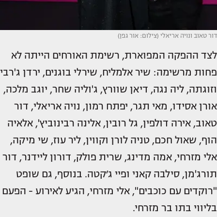
דור טאוב ונויה אריאלי (צילום: אור גפן)
לצד ההפקה המפוארת, רשימת האורחים הייתה לא
פחות מרשימה: שיר אלמליח, שירלי בוגנים, ירדן ג'רבי
וזוגתה, ליה נגה, דיאן שוורץ, ג'וליה שחר, יוגב מלכה,
אורן אסידו, מאי תגר, יפתח רמון, נויה אריאלי, דור
טאוב, אירה דולפין, גל רובין, אלינה רבינוביץ', אלאיה
הוף, שאול חכם, טניה לורן וקווין, ליר עוז, שי מיקה,
אלי מזרחי, אמה מדינג, שרית פולק, דורון ליידנר, דור
תורג'מן, סילבה קאני ופיי ג׳קטה. בנוסף, גם שופט
"רוקדים עם כוכבים", אלי מזרחי, הגיע לאירוע - הפעם
בליווי בתו בר מזרחי.