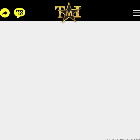
TMI
>
חדשות סלבס