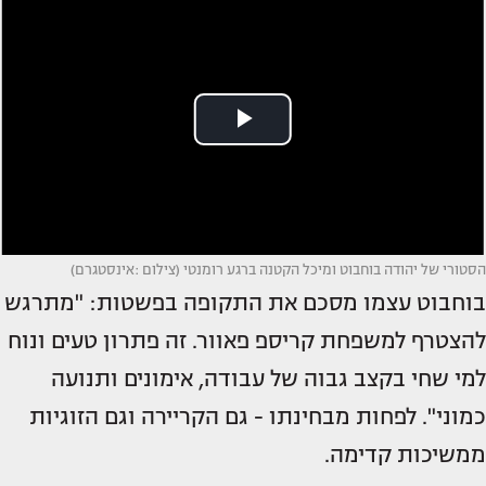
הסטורי של יהודה בוחבוט ומיכל הקטנה ברגע רומנטי (צילום :אינסטגרם)
בוחבוט עצמו מסכם את התקופה בפשטות: "מתרגש
להצטרף למשפחת קריספ פאוור. זה פתרון טעים ונוח
למי שחי בקצב גבוה של עבודה, אימונים ותנועה
כמוני". לפחות מבחינתו - גם הקריירה וגם הזוגיות
ממשיכות קדימה.