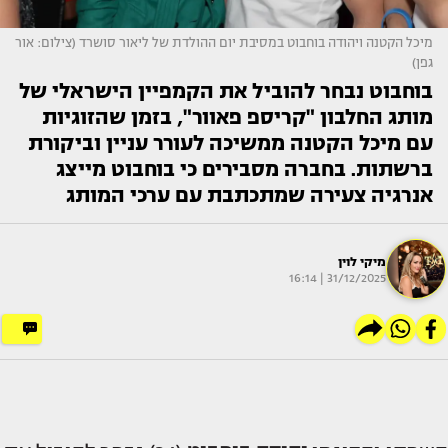
מיכל הקטנה ויהודה בוחבוט במסיבת יום ההולדת של ליאור סושרד (צילום: אור
גפן)
בוחבוט נבחר להוביל את הקמפיין הישראלי של
מותג החלבון "קריספ פאוור", בזמן שהזוגיות
עם מיכל הקטנה ממשיכה לעורר עניין וביקורת
ברשתות. בחברה מסבירים כי בוחבוט מייצג
אנרגיה צעירה שמתכתבת עם ערכי המותג
מיקי לוין
31/12/2025 | 16:14