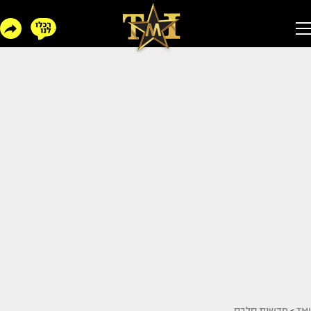
TMI
>
חדשות סלבס