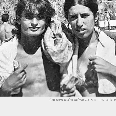
שולה גדסי וזוהר ארגוב (צילום: אלבום משפחתי)