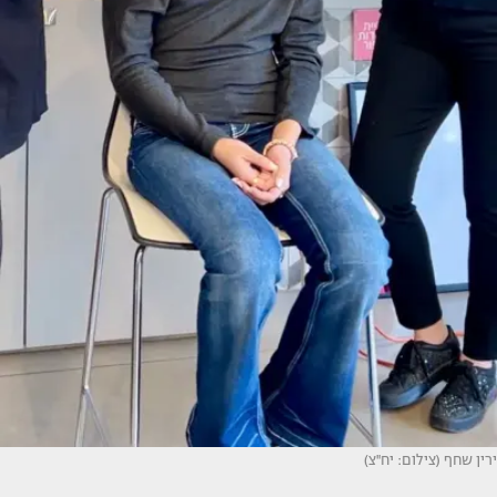
ירין שחף (צילום: יח''צ)