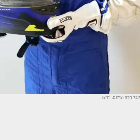
יובל מרק (צילום: יח''צ)