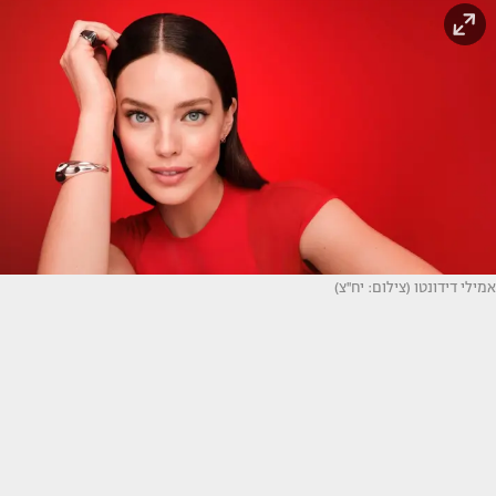
אמילי דידונטו (צילום: יח''צ)