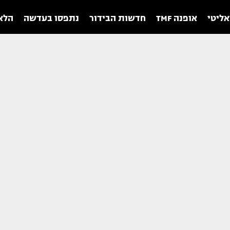
אליטי
אופנה TMF
חדשות הבידור
נתפסו בעדשה
הלאו