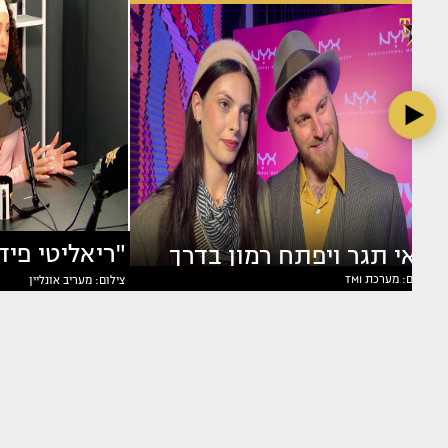
מאי תגר ויפתח רמון בדרך
צילום: מערכת TMI
צילום: מעריב אונליין
בוצ'ן מדברת
לשלב הבא?