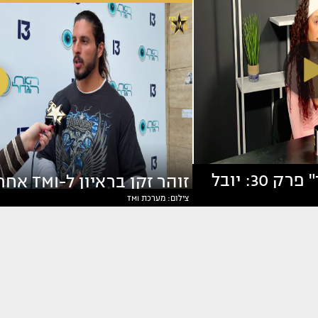
"ריאליטי פיד" פרק 30: יובל
זוהר זקן בראיון ל-TMI
צילום: מערכת TMI
 על הכל
ההדחה