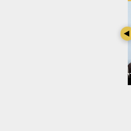
 אחרי
בת חן סבג מדברת על דודו
צילום: מערכת TMI
פארוק - ועל מה שלא הייתה
חוזרת עליו