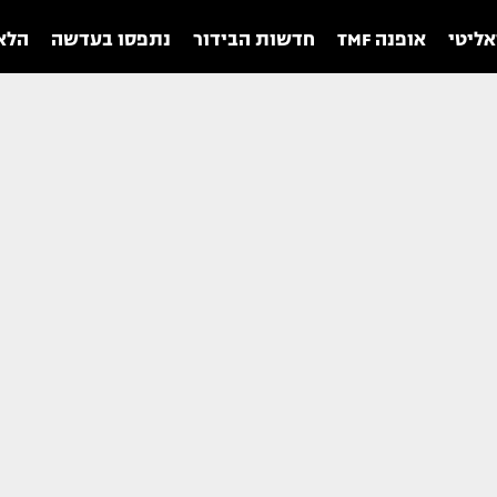
אליטי
אופנה TMF
חדשות הבידור
נתפסו בעדשה
הלאו