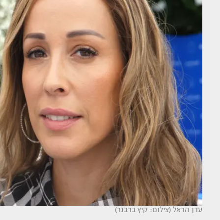
עדן הראל (צילום: קיץ ברבנר)