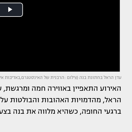
עדן הראל בחתונת בנה (צילום :הרבנית של האינסטגרם,באדיבות איצ
האירוע התאפיין באווירה חמה ומרגשת,
הראל, מהדמויות האהובות והבולטות על
ברגעי החופה, כשהיא מלווה את בנה בצע