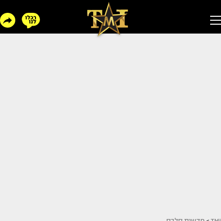
TMI
>
חדשות סלבס