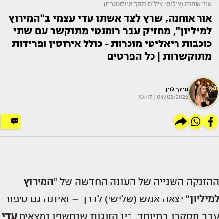
אור אוחנה (צילום: צילום מסך אינסטגרם)
אור אוחנה, שרץ לצד אשתו עדי עצמי ב"המירוץ
למיליון", מחזיק עבר רומנטי מתוקשר עם שתי
כוכבות ריאליטי מוכרות - כולל אירוסין ופרידות
מתוקשרות | כל הפרטים
מיקי לוין
04/02/2026 | 10:47
ההזנקה השנייה של העונה החדשה של "
המירוץ
למיליון
" יצאה אמש (שלישי) לדרך – ואיתה גם סיפור
עבר מסקרן במיוחד. בין הזוגות שנחשפו נמצאים
עדי