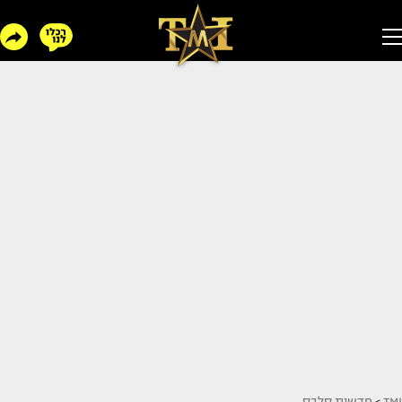
TMI
>
חדשות סלבס