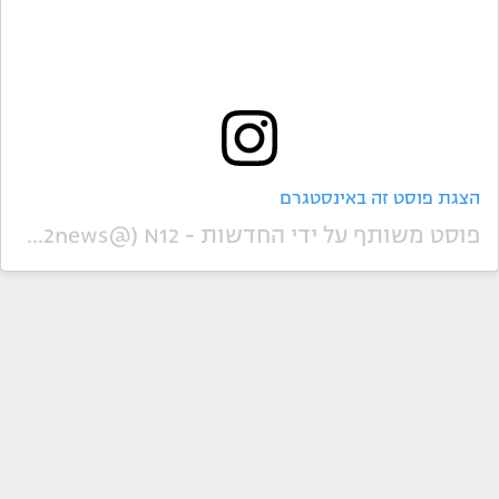
הצגת פוסט זה באינסטגרם
פוסט משותף על ידי ‏‎החדשות - N12‎‏ (@‏‎n12news‎‏)