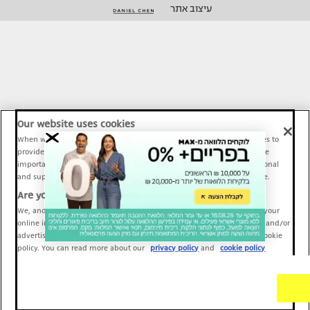
עיצוב אתר
Our website uses cookies
When we provide Maariv, TMI and Sport1 content online, we use cookies to
provide social media features and to analyze our traffic. These tools are
important and necessary for our website functionality. Others are optional
and support Maariv, TMI and Sport1 activity and your online experience.
Are you happy to accept cookies?
We, and our partners, use information about your use of our site and your
online interactions to improve our services and to personalize content and/or
advertising for you. You can read more about our privacy policy and cookie
policy. You can read more about our
privacy policy
and
cookie policy