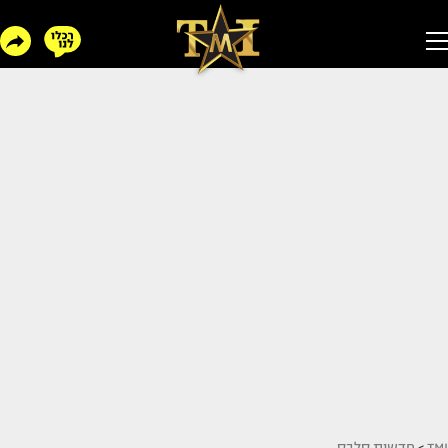
TMI
>
חדשות סלבס