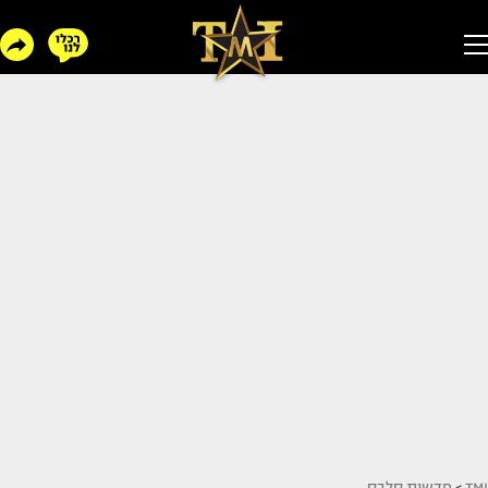
TMI
>
חדשות סלבס