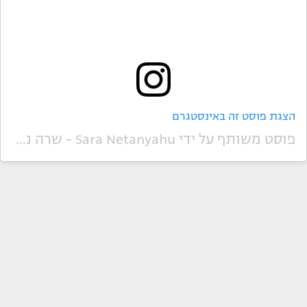
הצגת פוסט זה באינסטגרם
פוסט משותף על ידי ‏‎Sara Netanyahu - שרה נתניהו‎‏ (@‏‎sara.netanyahu‎‏)