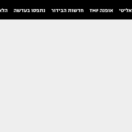
אליטי
אופנה TMF
חדשות הבידור
נתפסו בעדשה
הלאו