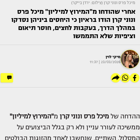
מיכל פרס ונוני קרן (צילום: ירדן בייקר)
אחרי שהודחו מ"המירוץ למיליון" מיכל פרס
ונוני קרן הודו בראיון כי היחסים ביניהן נסדקו
במהלך הדרך, בעקבות לחצים, חוסר תיאום
וציפיות שלא התממשו
מיקי לוין
23/03/2026 | 11:37
ההדחה של
מיכל פרס
ונוני קרן
מ
"המירוץ למיליון"
ממשיכה לעורר עניין ולא רק בגלל הביצועים על
המסלול. השתיים, שנחשבו לאחד מהזוגות הבולטים