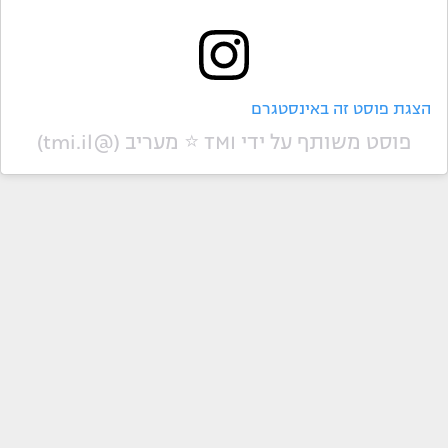
הצגת פוסט זה באינסטגרם
פוסט משותף על ידי ‏‎TMI ⭐️ מעריב‎‏ (@‏‎tmi.il‎‏)