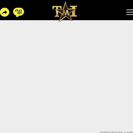
TMI
>
חדשות סלבס