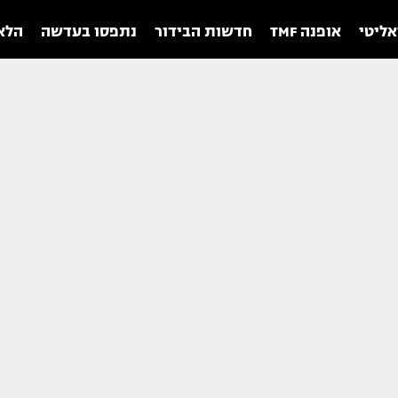
אליטי
אופנה TMF
חדשות הבידור
נתפסו בעדשה
הלאו