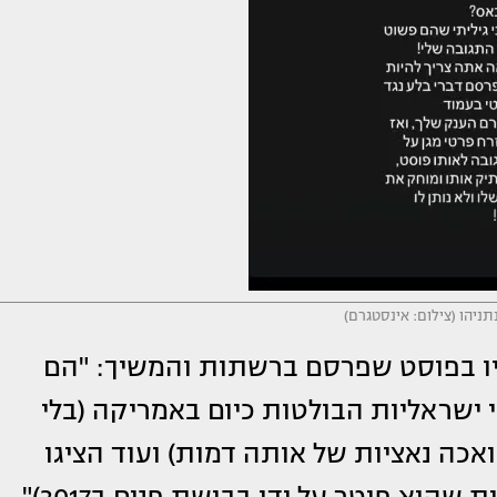
תניהו (צילום: אינסטגרם)
 את דבריו בפוסט שפרסם ברשתות והמשיך: "הם
 ישראליות הבולטות כיום באמריקה (בלי
כה נאציות של אותה דמות) ועוד הציגו
וא פוטר על ידו בבושת פנים ב2017)".