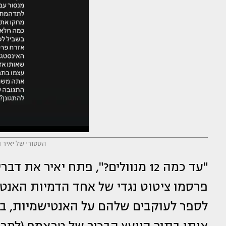
הסטורי של יאיר נ
"עד כמה 12 מנוולים?", פתח יאיר
פרסמו ציטוט נגדי של אחד הדמיות האנטי
לספר לעוקבים שלהם על האנטישמיות, בוא
אותו בתור היועץ הבכיר של טראמפ (למרות שה