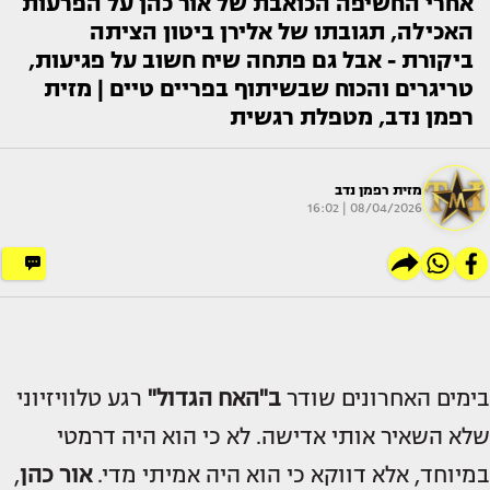
אחרי החשיפה הכואבת של אור כהן על הפרעות
האכילה, תגובתו של אלירן ביטון הציתה
ביקורת - אבל גם פתחה שיח חשוב על פגיעות,
טריגרים והכוח שבשיתוף בפריים טיים | מזית
רפמן נדב, מטפלת רגשית
מזית רפמן נדב
08/04/2026 | 16:02
בימים האחרונים שודר
ב"האח הגדול"
רגע טלוויזיוני
שלא השאיר אותי אדישה. לא כי הוא היה דרמטי
במיוחד, אלא דווקא כי הוא היה אמיתי מדי.
אור כהן
,