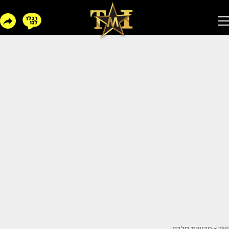
TMI
>
חדשות סלבס