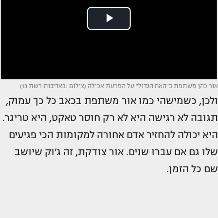
אור כהן משתפת ב"האח הגדול" על הפרעת אכילה (צילום :באדיבות רשת 13)
ולכן, כשמישהי כמו אור משתפת בכאב כל כך עמוק,
תגובה לא רגישה היא לא רק חוסר טאקט, היא טריגר.
היא יכולה להחזיר אדם אחורה למקומות הכי פגיעים
שלו גם אם עברו שנים. אור צודקת, זה ג׳וק שיושב
שם כל הזמן.