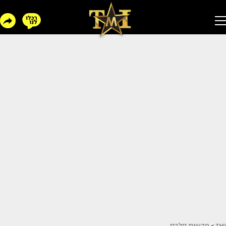
TMI
>
חדשות סלבס