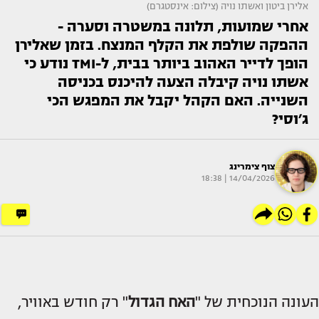
אלירן ביטון ואשתו נויה (צילום: אינסטגרם)
אחרי שמועות, תלונה במשטרה וסערה -
ההפקה שולפת את הקלף המנצח. בזמן שאלירן
הופך לדייר האהוב ביותר בבית, ל-TMI נודע כי
אשתו נויה קיבלה הצעה להיכנס בכניסה
השנייה. האם הקהל יקבל את המפגש הכי
ג׳וסי?
צוף צימרינג
14/04/2026 | 18:38
העונה הנוכחית של "
האח הגדול
" רק חודש באוויר,