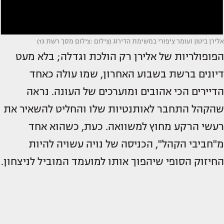
אלירן ביטון ועומר ציפורי במשימת הדירוג (צילום :צילום מסך רשת 13)
הפופולריות של אלירן רק הולכת וגדלה; בלא מעט
דיונים ברשת בשבוע האחרון, שמו עולה כאחד
הדיירים הכי אהובים ומוערכים של העונה. נראה
שהקהל התחבר לאותנטיות שלו והחליט להשאיר את
רעשי הרקע מחוץ למשוואה. כעת, כשהוא אחד
מ"חביבי הקהל", הכניסה של נויה עשויה להיות
החיזוק הסופי שיהפוך אותו למועמד המוביל לניצחון.