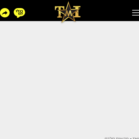
TMI
>
חדשות סלבס