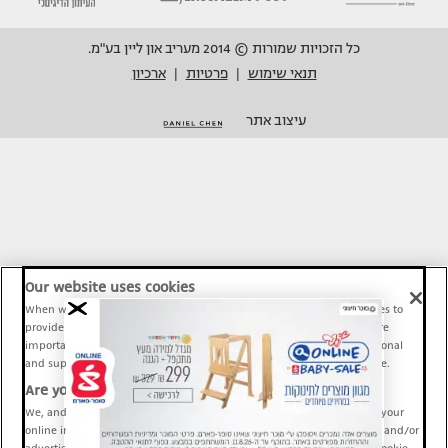
כל הזכויות שמורות © 2014 מעריב און ליין בע"מ.
תנאי שימוש
פרטיות
ארכיון
|
|
עיצוב אתר
Our website uses cookies
When we provide Maariv, TMI and Sport1 content online, we use cookies to
provide social media features and to analyze our traffic. These tools are
important and necessary for our website functionality. Others are optional
and support Maariv, TMI and Sport1 activity and your online experience.
Are you happy to accept cookies?
We, and our partners, use information about your use of our site and your
online interactions to improve our services and to personalize content and/or