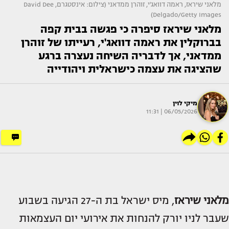
מלאני שיראז, ראמה דוואג'י, זוהרן ממדאני (צילום: אינסטגרם, David Dee
Delgado/Getty Images)
מלאני שיראז סיפרה כי פגשה בבית קפה
בברוקלין את ראמה דוואג'י, רעייתו של זוהרן
ממדאני, אך לדבריה השיחה נעצרה ברגע
שהציגה את עצמה כישראלית ויהודייה
מיקי לוין
06/05/2026 | 11:31
מלאני שיראז
, מיס ישראל בת ה-27 הגיעה בשבוע
שעבר לניו יורק להנחות את אירועי יום העצמאות