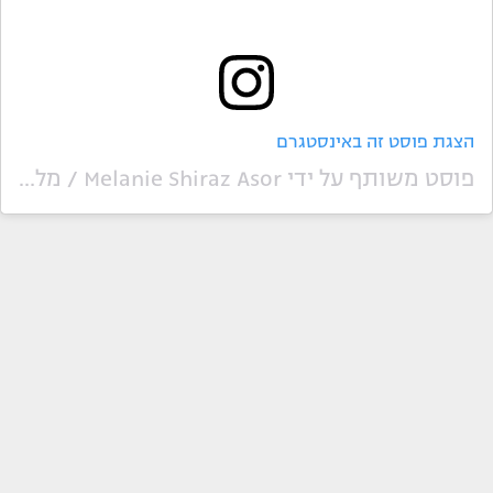
הצגת פוסט זה באינסטגרם
פוסט משותף על ידי ‏‎Melanie Shiraz Asor / מלאני שירז עשור‎‏ (@‏‎melanieshiraz‎‏)