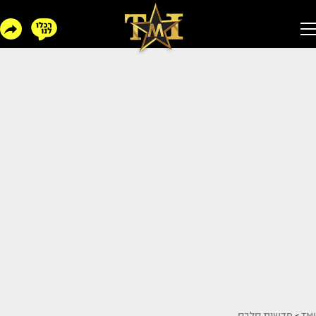
TMI
>
חדשות סלבס