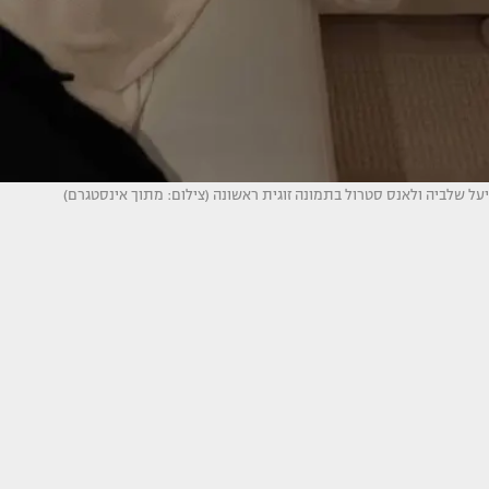
יעל שלביה ולאנס סטרול בתמונה זוגית ראשונה (צילום: מתוך אינסטגרם)