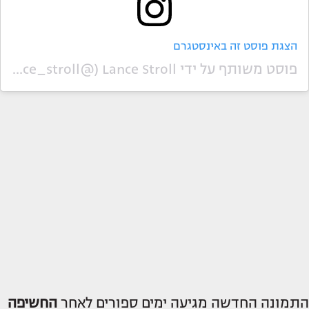
הצגת פוסט זה באינסטגרם
פוסט משותף על ידי ‏‎Lance Stroll‎‏ (@‏‎lance_stroll‎‏)
התמונה החדשה מגיעה ימים ספורים לאחר
החשיפה