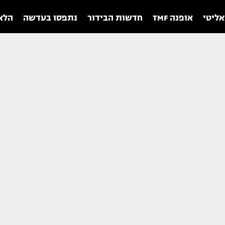
אליטי
אופנה TMF
חדשות הבידור
נתפסו בעדשה
הלאו