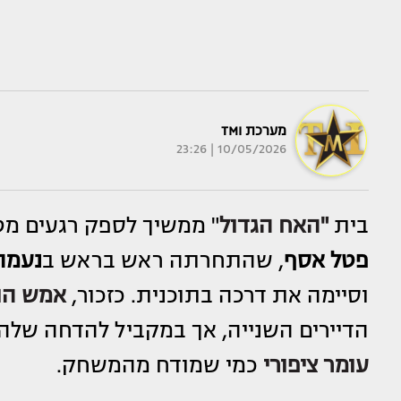
מערכת TMI
10/05/2026 | 23:26
בית
"
האח הגדול
" ממשיך לספק רגעים מט
פטל אסף
, שהתחרתה ראש בראש ב
נעמה
וסיימה את דרכה בתוכנית. כזכור,
אמש הו
הדיירים השנייה, אך במקביל להדחה שלה,
עומר ציפורי
כמי שמודח מהמשחק.