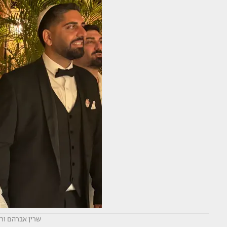
שרין אברהם ורפ