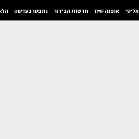
אליטי
אופנה TMF
חדשות הבידור
נתפסו בעדשה
הלאו