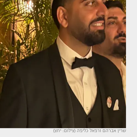
שרין אברהם ורפאל כליפה (צילום: יחצ)