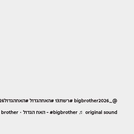
@_bigbrother2026
#רשת13
#האחהגדול
#האחהגדול2026
♬ original sound - האח הגדול • big brother
#bigbrother