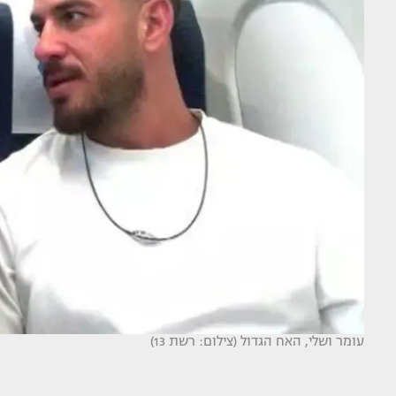
עומר ושלי, האח הגדול (צילום: רשת 13)