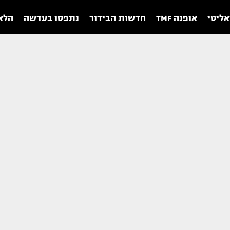
אליטי
אופנה TMF
חדשות הבידור
נתפסו בעדשה
הלאו