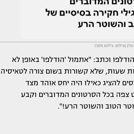
גולן (צילום: צילום מסך)
דלפו וכתב: "אתמול 'הודלפו' באופן לא
תוך עשרות שעות, שלא קשורות בשום צורה לטאיסיה
נסים להציג כאילו היה יחס אוהד מצד
 צפה בכל הסרטונים המדוברים וקבע
טר הטוב והשוטר הרע!".