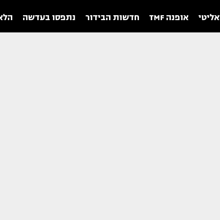
אליטי
אופנה TMF
חדשות הבידור
נתפסו בעדשה
הלאו