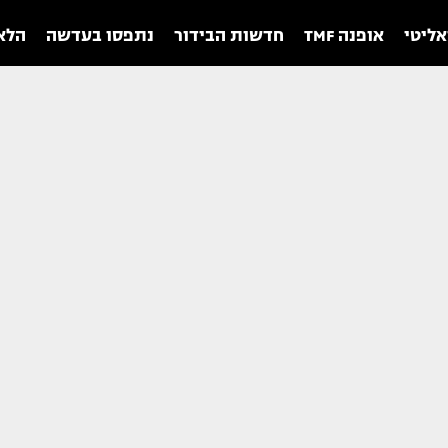
אליטי
אופנה TMF
חדשות הבידור
נתפסו בעדשה
הלאו