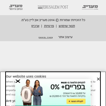
כל הזכויות שמורות © 2014 מעריב און ליין בע"מ.
תנאי שימוש
פרטיות
ארכיון
|
|
עיצוב אתר
Our website uses cookies
When we provide Maariv, TMI and Sport1 content online, we use cookies to
provide social media features and to analyze our traffic. These tools are
important and necessary for our website functionality. Others are optional
and support Maariv, TMI and Sport1 activity and your online experience.
Are you happy to accept cookies?