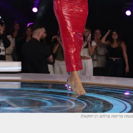
נעמה מריומה (צילום: רן יחזקאל)