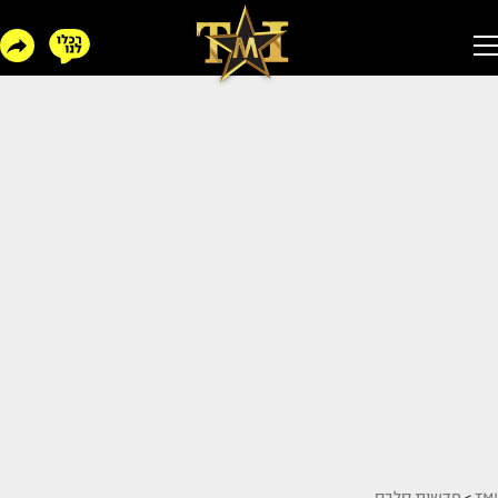
TMI
>
חדשות סלבס