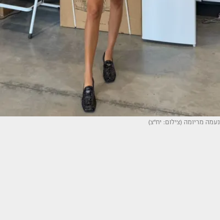
נעמה מריומה (צילום: יח''צ)