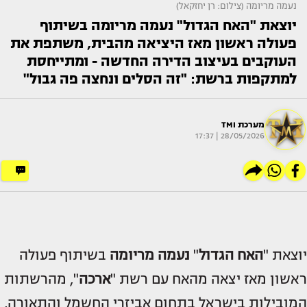
נעמה מריומה (צילום: רן יחזקאל)
יוצאת "האח הגדול" נעמה מריומה בשיתוף
פעולה ראשון מאז היציאה מהבית, משתפת את
העוקבים בעיצוב הדירה החדשה - ומתייחסת
למתקפות ברשת: "זה הסלים ונחצה פה גבול"
מערכת TMI
28/05/2026 | 17:37
יוצאת "
האח הגדול
"
נעמה מריומה
בשיתוף פעולה
ראשון מאז יצאה מהאח עם רשת "
ארכה
", מהרשתות
המובילות בישראל בתחום אביזרי החשמל והתאורה,