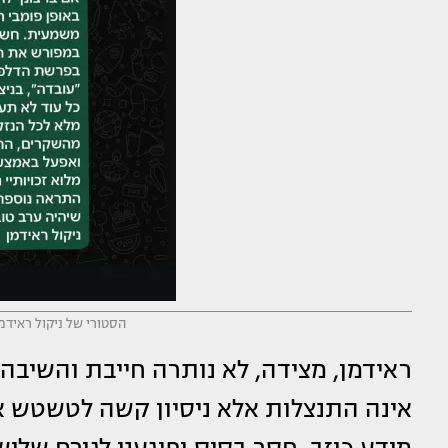
הסטורי של ניקול ראידמ
ראידמן, מצידה, לא נותרה חייבת והשיבה 
אינה התנצלות אלא ניסיון קשה לטשטש 
מידע כוזב, חסר בסיס ופוגעני לגורם שלי