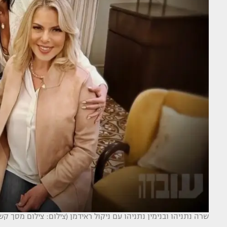
שרה נתניהו ובנימין נתניהו עם ניקול ראידמן (צילום: צילום מסך קשת 