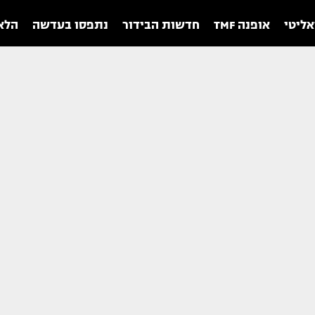
אליטי
אופנה TMF
חדשות הבידור
נתפסו בעדשה
הלאו