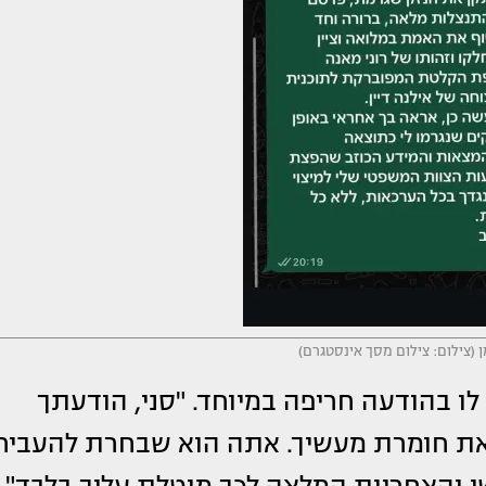
ן (צילום: צילום מסך אינסטגרם)
לו בהודעה חריפה במיוחד. "סני, הודעתך
את חומרת מעשיך. אתה הוא שבחרת להעביר
שי והאחריות המלאה לכך מוטלת עליך בלבד",