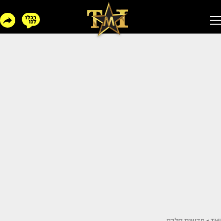
TMI
>
חדשות סלבס