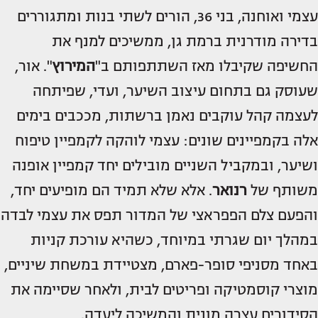
עצמי ואוחנה, בני 36, הורים לשתי בנות ומתגוררים
בדירה מודרנית ברמת גן, ממשיכים למנף את
החשיפה שקיבלו מאז השתתפותם ב"
המירוץ
". אור,
שעוסק גם בתחום עיצוב השיער, ועדי, שפיתחה
לעצמה קהל עוקבים נאמן ברשתות, מככבים בימים
אלה בקמפיינים שונים: עצמי לוהקה לקמפיין טיפוח
ושיער, ובמקביל השניים מובילים יחד קמפיין אופנה
משותף של
רנואר
. אלא שלא תמיד הם מופיעים יחד,
והפעם צלם הפפראצי של המדור תפס את עצמי לבדה
במהלך יום שגרתי במיוחד, כשהיא עורכת קניות
באחד מסניפי סופר-פארם, מצטיידת במשחת שיניים,
מוצרי קוסמטיקה ופריטים לבית, ולאחר שסיימה את
הסידורים עצרה מונית והמשיכה ליעדה.