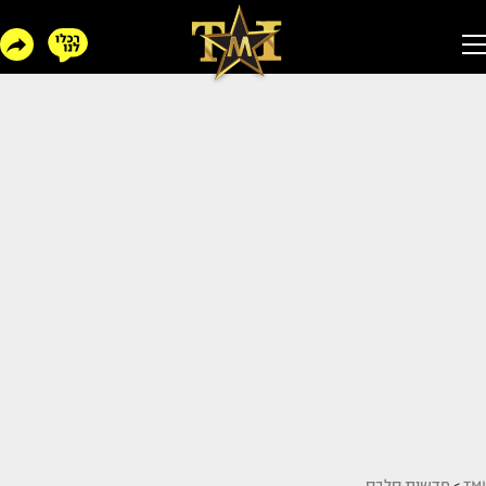
TMI
>
חדשות סלבס