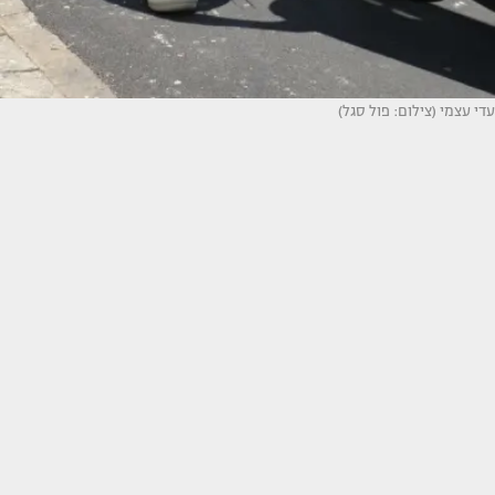
עדי עצמי (צילום: פול סגל)