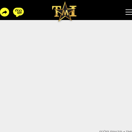
TMI
>
חדשות סלבס