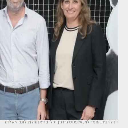
דנה רביד, עומר לוי, אלפגוט ג׳ירגין וגילי פריאנטה (צילום: גיא לוי)