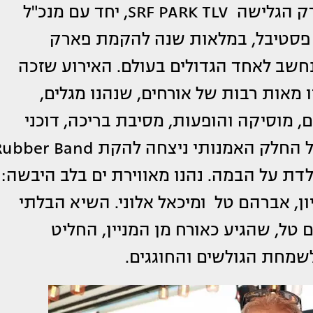
- סיימון טל דוייב, והילה חיון - מבעלי פארק הגלישה SRF PARK TLV, יחד עם מנכ"ל
ן פסטיבל, במלאות שנה להקמת פארק
חשב לאחד הגדולים בעולם. האירוע שזכה
Lagoon B-D", משך אליו מאות רבות של אורחים, שנהנו מגלים,
 מוסיקה והופעות, מסיבת בריכה, דוכני
אוכל, ומבר אלכוהול וקוקטיילים מרענן. על החלק האמנותי ניצחה להקת r Band
לדת על הבמה. נהנו מאווירת ים בלב היבשה:
יון, אברהם טל ומיכאל אלוני. השיא הבלתי
טל, שהגיע כאורח מן המניין, החליט
שמחת הגולשים והחוגגים.