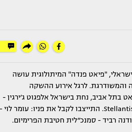
שראלי, "פיאט פנדה" המיתולוגית עושה
 והמשודרגת. לרגל אירוע ההשקה
בתל אביב, נחת בישראל אלפגוט ג׳ירגין -
מנהל אזור ישראל בתאגיד הרכב העולמי Stellantis. התייצבו לקבל את פניו: עומר לוי -
ודנה רביד - סמנכ״לית חטיבת הפרימיום.