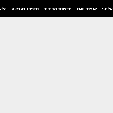
אליטי
אופנה TMF
חדשות הבידור
נתפסו בעדשה
הלאו