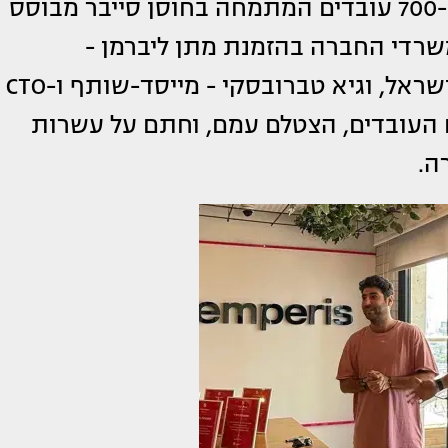
Semperis היא חברת סייבר עם למעלה מ-700 עובדים המתמחה בחוסן סייבר מבוסס
משרדי החברה בהזמנת מתן ליברמן -
מייסד-שותף ומנהל פעילות Semperis בישראל, וגיא טברובסקי - מייסד-שותף ו-CTO
 העובדים, הצטלם עמם, וחתם על עשרות
ה.