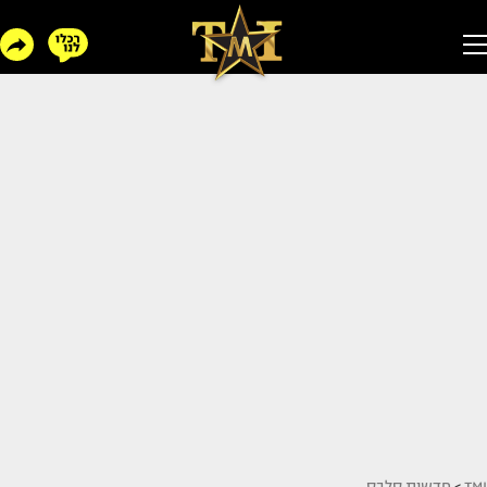
TMI
>
חדשות סלבס