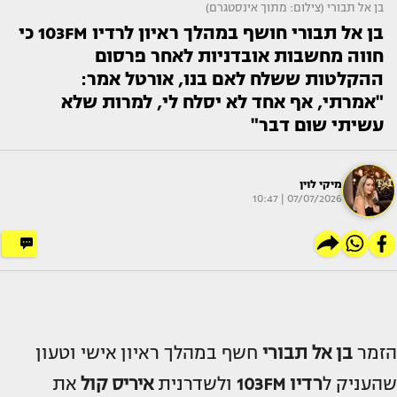
בן אל תבורי (צילום: מתוך אינסטגרם)
בן אל תבורי חושף במהלך ראיון לרדיו 103FM כי
חווה מחשבות אובדניות לאחר פרסום
ההקלטות ששלח לאם בנו, אורטל אמר:
"אמרתי, אף אחד לא יסלח לי, למרות שלא
עשיתי שום דבר"
מיקי לוין
07/07/2026 | 10:47
הזמר
בן אל תבורי
חשף במהלך ראיון אישי וטעון
שהעניק ל
רדיו 103FM
ולשדרנית
איריס קול
את