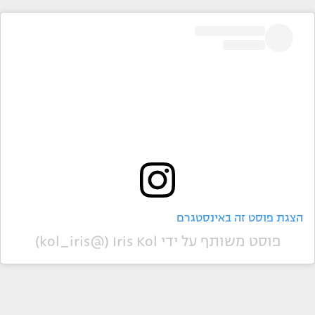
הצגת פוסט זה באינסטגרם
פוסט משותף על ידי ‏‎Iris Kol‎‏ (@‏‎kol_iris‎‏)