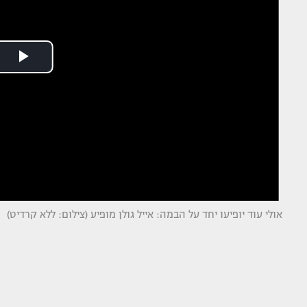
אולי עוד יופיעו יחד על הבמה: אייל גולן מופיע (צילום: ללא קרדיט)