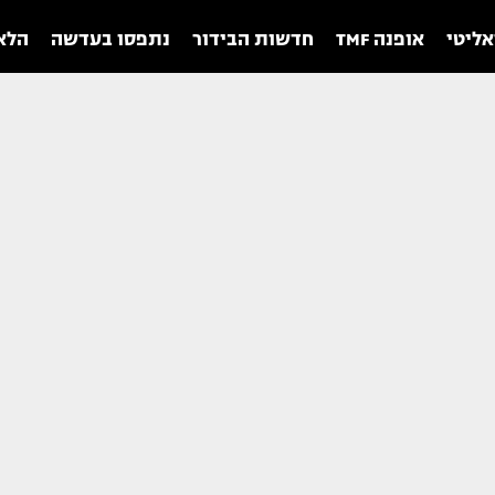
אליטי
אופנה TMF
חדשות הבידור
נתפסו בעדשה
הלאו