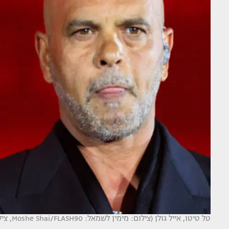
טל טיטו, אייל גולן (צילום: מימין לשמאל: Moshe Shai/FLASH90, צילום מסך רשת 13)