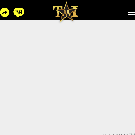
TMI
>
חדשות סלבס