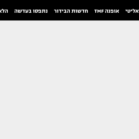
אליטי
אופנה TMF
חדשות הבידור
נתפסו בעדשה
הלאו