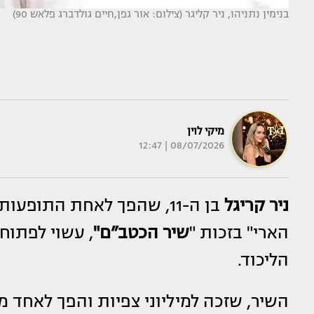
בנימין נתניהו, ניר קליגר (צילום: אור גפן,חיים גולדברג פלאש 90)
מיקי לוין
08/07/2026 | 12:47
ניר קריגל
בן ה-11, שהפך לאחת התופ
הארי" בזכות "
שיר הכטב”ם"
, עשוי לפתו
הליכוד.
השיר, שזכה למיליוני צפיות והפך לאחד 