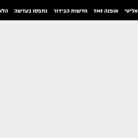
אליטי
אופנה TMF
חדשות הבידור
נתפסו בעדשה
הלאו