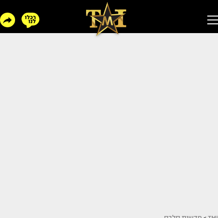
TMI
>
חדשות סלבס