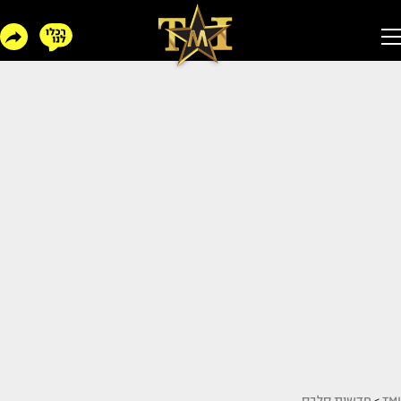
TMI
>
חדשות סלבס