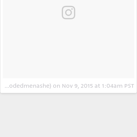
A post shared by Oded Menashe (@odedmenashe)
on
Nov 9, 2015 at 1:04am PST